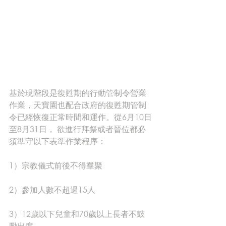
基於現階段是復甦期的行動管制令營業
作業，天寶園也配合政府的復甦期管制
令已經恢復正常時間和運作。從6月10日
至8月31日， 欲進行拜祭或者晉位都必
須準守以下表準作業程序：
1）宗教儀式前後不得羣聚
2）參加人數不超過15人
3）12歲以下兒童和70歲以上長者不鼓
勵出席