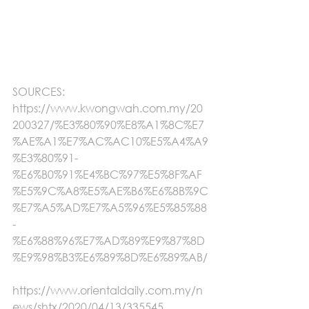
SOURCES:
https://www.kwongwah.com.my/20
200327/%E3%80%90%E8%A1%8C%E7
%AE%A1%E7%AC%AC10%E5%A4%A9
%E3%80%91-
%E6%B0%91%E4%BC%97%E5%8F%AF
%E5%9C%A8%E5%AE%B6%E6%8B%9C
%E7%A5%AD%E7%A5%96%E5%85%88
-
%E6%88%96%E7%AD%89%E9%87%8D
%E9%98%B3%E6%89%8D%E6%89%AB/
https://www.orientaldaily.com.my/n
ews/shtx/2020/04/13/335545