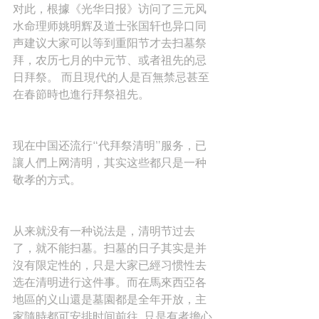
对此，根據《光华日报》访问了三元风
水命理师姚明辉及道士张国轩也异口同
声建议大家可以等到重阳节才去扫墓祭
拜，农历七月的中元节、或者祖先的忌
日拜祭。 而且現代的人是百無禁忌甚至
在春節時也進行拜祭祖先。
现在中国还流行“代拜祭清明”服务，已
讓人們上网清明，其实这些都只是一种
敬孝的方式。
从来就没有一种说法是，清明节过去
了，就不能扫墓。扫墓的日子其实是并
沒有限定性的，只是大家已經习惯性去
选在清明进行这件事。而在馬來西亞各
地區的义山還是墓園都是全年开放，主
家隨時都可安排时间前往, 只是有者擔心