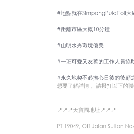
#地點就在SimpangPulaiTo
#距離市區大概10分鐘
#山明水秀環境優美
#一班可愛又友善的工作人員協
#永久地契不必擔心日後的後顧
想要了解詳情， 請撥打以下的
📍📍📍天寶園地址📍📍📍
PT 19049, Off Jalan Sultan Na