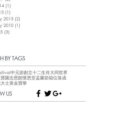
14
(1)
1 post
13
(1)
1 post
y 2013
(2)
2 posts
y 2010
(1)
1 post
05
(3)
3 posts
H BY TAGS
stival
中元節
創立
十二生肖
大同世界
天寶園
念恩館
懷恩堂
盂蘭節
箱位
落成
燃大士
黃金寶華
W US