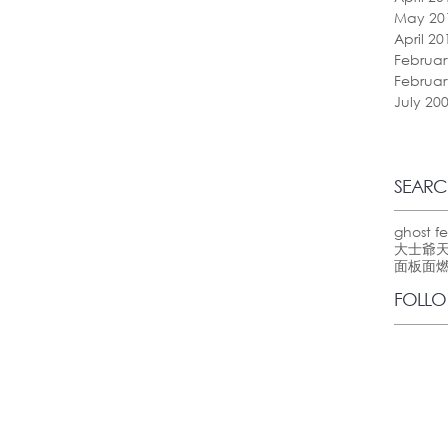
May 20
April 20
Februar
Februar
July 20
SEARC
ghost fe
大士爺
面板
面
FOLLO