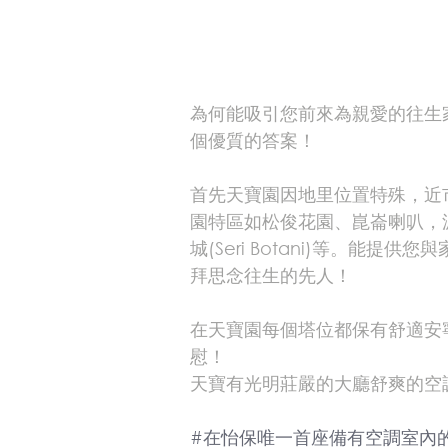
為何能吸引您前來為親愛的往生
個優質的答案！
首先天寶園因地里位置特殊，近
園特區如松俊花園、崑崙喇叭，波賴
城(Seri Botani)等。能
拜思念往生的先人！
在天寶園每個塔位都保有舒適安
慰！
天寶有光明莊嚴的大廳舒爽的空
#在怡保唯一首座備有空調室內