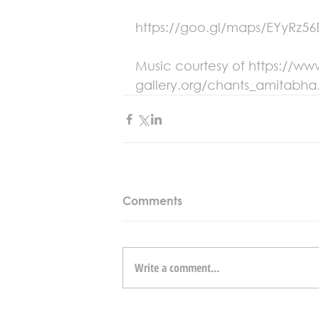
https://goo.gl/maps/EYyRz5
Music courtesy of https://w
gallery.org/chants_amitabha
Comments
Write a comment...