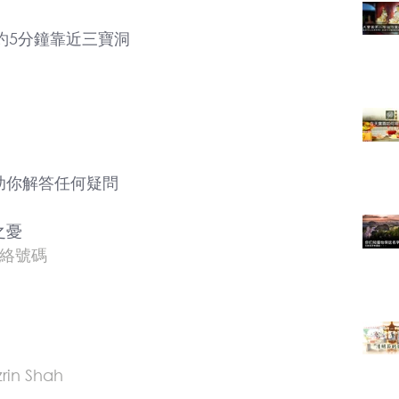
ll大約5分鐘靠近三寶洞
助你解答任何疑問
之憂
聯絡號碼
zrin Shah