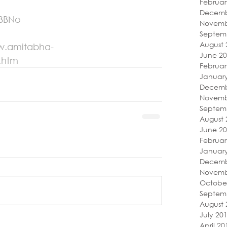
Februar
Decemb
6BBNo
Novemb
Septem
August 
ww.amitabha-
June 2
.htm
Februar
Januar
Decemb
Novemb
Septem
August 
June 2
Februar
Januar
Decemb
Novemb
Octobe
Septem
August 
July 20
April 20