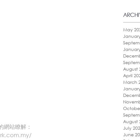
ARCHI
May 20
Januar
Septem
Januar
Decemb
Septem
August 
April 20
March 
Januar
Decemb
Novemb
Octobe
Septem
August 
的網站瞭解：
July 20
ark.com.my/
June 2