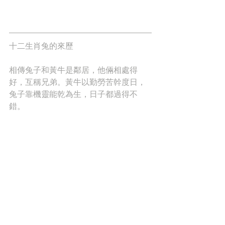
十二生肖兔的來歷
相傳兔子和黃牛是鄰居，他倆相處得
好，互稱兄弟。黃牛以勤勞苦幹度日，
兔子靠機靈能乾為生，日子都過得不
錯。