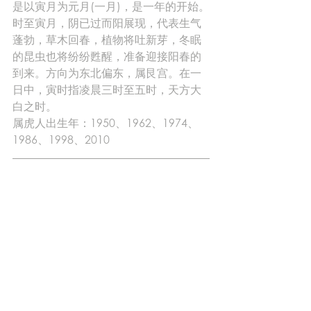
是以寅月为元月(一月)，是一年的开始。
时至寅月，阴已过而阳展现，代表生气
蓬勃，草木回春，植物将吐新芽，冬眠
的昆虫也将纷纷甦醒，准备迎接阳春的
到来。方向为东北偏东，属艮宫。在一
日中，寅时指凌晨三时至五时，天方大
白之时。
属虎人出生年：1950、1962、1974、
1986、1998、2010