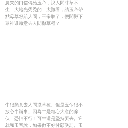
農夫的口信傳給玉帝，說人間寸草不
生，大地光禿禿的，太難看，請玉帝帶
點母草籽給人間，玉帝聽了，便問殿下
眾神谁愿意去人間撒草種？
牛很願意去人間撒草種。但是玉帝很不
放心牛辦事。因為牛是粗心大意的傢
伙，恐怕不行！可牛還是堅持要去。它
就和玉帝說，如果做不好甘願受罰。玉