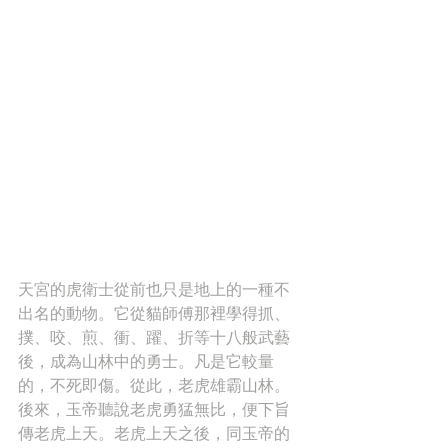
天宮的虎衛士從前也只是地上的一種不
出名的動物。它從貓師傅那裡學得抓、
撲、咬、煎、衝、躍、折等十八般武藝
後，成為山林中的勇士。凡是它較量
的，不死即傷。從此，老虎雄霸山林。
後來，玉帝聽說老虎勇猛無比，便下旨
傳老虎上天。老虎上天之後，同玉帝的