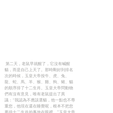
 第二天，老鼠早就醒了，它沒有喊醒
貓，而是自己上天了。那時剛好到排名
次的時候，玉皇大帝按牛、虎、兔、
龍、蛇、馬、羊、猴、雞、狗、豬、貓
的順序排了十二生肖。玉皇大帝問動物
們有沒有意見，唯有老鼠提出了異
議：“我認為不應該選貓，他一點也不尊
重您，他現在還在睡覺呢，根本不把您
要排十二生肖的事放在眼裡。”玉皇大帝