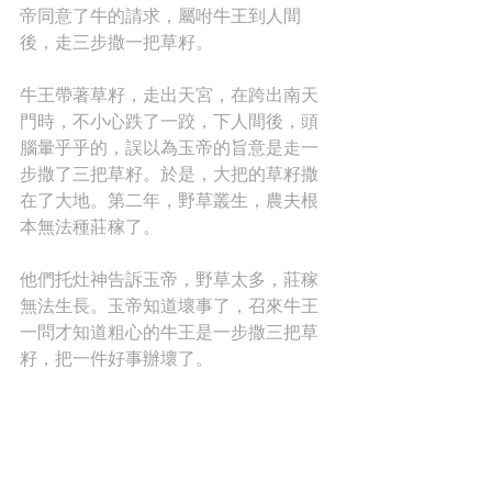
帝同意了牛的請求，屬咐牛王到人間
後，走三步撒一把草籽。
牛王帶著草籽，走出天宮，在跨出南天
門時，不小心跌了一跤，下人間後，頭
腦暈乎乎的，誤以為玉帝的旨意是走一
步撒了三把草籽。於是，大把的草籽撒
在了大地。第二年，野草叢生，農夫根
本無法種莊稼了。
他們托灶神告訴玉帝，野草太多，莊稼
無法生長。玉帝知道壞事了，召來牛王
一問才知道粗心的牛王是一步撒三把草
籽，把一件好事辦壞了。