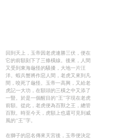
回到天上，玉帝因老虎連勝三伏，便在
它的前額刻下了三條橫線。後來，人間
又受到東海龜怪的騷擾，大地一片汪
洋。蝦兵蟹將作惡人間，老虎又來到凡
間，咬死了龜怪。玉帝一高興，又給老
虎記一大功，在額頭的三橫之中又添了
一豎。於是一個醒目的“王”字現在老虎
前額。從此，老虎便為百獸之王，總管
百獸。時至今天，虎額上也還可見到威
風的“王”字。
在獅子的惡名傳來天宮後，玉帝便決定