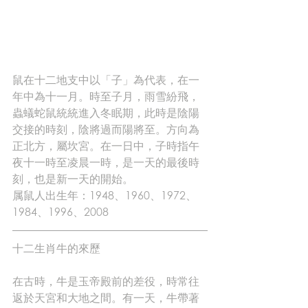
鼠在十二地支中以「子」為代表，在一
年中為十一月。時至子月，雨雪紛飛，
蟲蟻蛇鼠統統進入冬眠期，此時是陰陽
交接的時刻，陰將過而陽將至。方向為
正北方，屬坎宮。在一日中，子時指午
夜十一時至凌晨一時，是一天的最後時
刻，也是新一天的開始。
属鼠人出生年：1948、1960、1972、
1984、1996、2008
十二生肖牛的來歷
在古時，牛是玉帝殿前的差役，時常往
返於天宮和大地之間。有一天，牛帶著