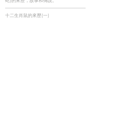
蛇)的來歷，故事和傳說。
十二生肖鼠的來歷(一)