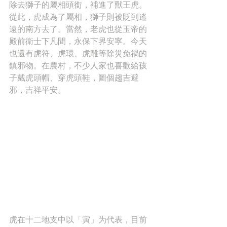
除去獅子的屬相頭銜，補進了獸王虎。
從此，虎成為了屬相，獅子則被貶到遙
遠的南方去了。當然，老虎也從玉帝的
殿前衛士下凡間，永保下界安寧。今天
也還有虎符、虎環、虎雕等除災免禍的
鎮邪物。在農村，不少人家也喜歡給孩
子戴虎頭帽、穿虎頭鞋，圖個趨吉避
邪，吉祥平安。
虎在十二地支中以「寅」为代表，目前