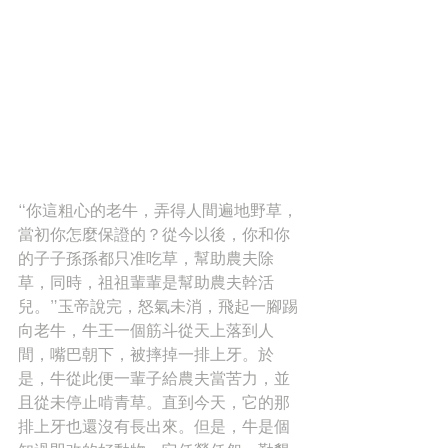
“你這粗心的老牛，弄得人間遍地野草，
當初你怎麼保證的？從今以後，你和你
的子子孫孫都只准吃草，幫助農夫除
草，同時，祖祖輩輩是幫助農夫幹活
兒。”玉帝說完，怒氣未消，飛起一腳踢
向老牛，牛王一個筋斗從天上落到人
間，嘴巴朝下，被摔掉一排上牙。於
是，牛從此便一輩子給農夫當苦力，並
且從未停止啃青草。直到今天，它的那
排上牙也還沒有長出來。但是，牛是個