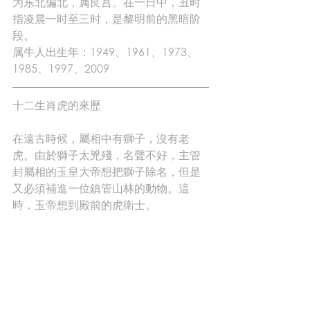
为东北偏北，属艮宫。在一日中，丑时
指凌晨一时至三时，是黎明前的黑暗阶
段。
属牛人出生年：1949、1961、1973、
1985、1997、2009
十二生肖虎的來歷
在遠古時候，屬相中有獅子，沒有老
虎。由於獅子太兇殘，名聲不好，主管
封屬相的玉皇大帝想把獅子除名，但是
又必須補進一位鎮管山林的動物。這
時，玉帝想到殿前的虎衛士。