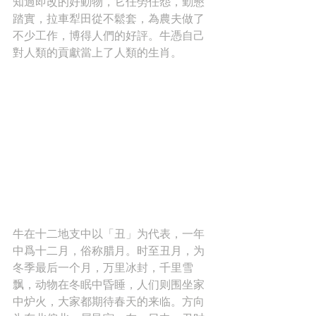
知過即改的好動物，它任勞任怨，勤懇
踏實，拉車犁田從不鬆套，為農夫做了
不少工作，博得人們的好評。牛憑自己
對人類的貢獻當上了人類的生肖。
牛在十二地支中以「丑」为代表，一年
中爲十二月，俗称腊月。时至丑月，为
冬季最后一个月，万里冰封，千里雪
飘，动物在冬眠中昏睡，人们则围坐家
中炉火，大家都期待春天的来临。方向