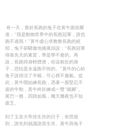
 有一天，善於長跑的兔子在黃牛面炫耀
道：“我是動物世界中的長跑冠軍，誰也
跑不過我！”黃牛虛心求教教長跑的絕
招，兔子卻驕傲地搖搖頭說：“長跑冠軍
得靠先天的素質，學是學不會的。再
說，長跑得身輕體便，你這粗壯的身
子，恐怕是永遠跑不快的。”黃牛的心給
兔子說得涼了半截，可心裡不服氣。從
此，黃牛開始練長跑，憑著一股堅忍不
拔的牛勁，黃牛終於練成一雙“鐵腳”。
尾巴一翹，四蹄如風，幾天幾夜也不知
疲乏。
到了玉皇大帝排生肖的日子，依照規
則，誰先到就讓誰當生肖。黃牛與兔子