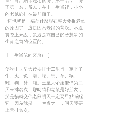
當生肖。結果是老鼠得了第一名，牛得
了第二名，所以，在十二生肖裡，小小
的老鼠給排在最前面了。
  這也就是，貓為什麼現在整天要捉老鼠
的原因了。這是因為老鼠的背叛。不過
實際上來說，鼠還是靠自己的智慧爭的
生肖之首的位置的。
十二生肖鼠的來歷(二)
傳說中玉皇大帝要排十二生肖，定下了
牛、虎、兔、龍、蛇、馬、羊、猴、
雞、狗、豬、貓。玉皇大帝讓他們第二
天來排名次。那時貓和老鼠是好朋友，
於是貓就交代老鼠明天一定要早點喊醒
它，因為我是十二生肖之一，明天我要
上天排名次。