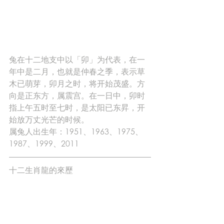
兔在十二地支中以「卯」为代表，在一
年中是二月，也就是仲春之季，表示草
木已萌芽，卯月之时，将开始茂盛。方
向是正东方，属震宫。在一日中，卯时
指上午五时至七时，是太阳已东昇，开
始放万丈光芒的时候。
属兔人出生年：1951、1963、1975、
1987、1999、2011
十二生肖龍的來歷