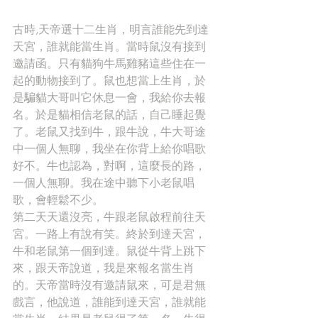
古時,天帝選十二生肖，明言誰能先到達
天宮，誰就能當生肖。當時鼠沒有接到
邀請函。只有貓狗牛馬雞豬這些住在一
起的動物接到了。鼠也想當上生肖，於
是騙貓大哥叫它休息一會，我給你去報
名。於是貓相信老鼠的話，自己睡起覺
了。老鼠又找到牛，跟牛說，牛大哥途
中一個人無聊，我坐在你背上給你唱歌
好不。牛也認為，對啊，這麼長的路，
一個人無聊。我在途中聽下小老鼠唱
歌，會輕鬆不少。
第二天天還沒亮，牛跟老鼠啟程前往天
宮。一路上有說有笑。終於到達天宮，
牛和老鼠第一個到達。鼠從牛背上跳下
來，跟天帝說道，我是來報名當生肖
的。天帝當時沒有邀請鼠來，可是君無
戲言，他說道，誰能到達天宮，誰就能