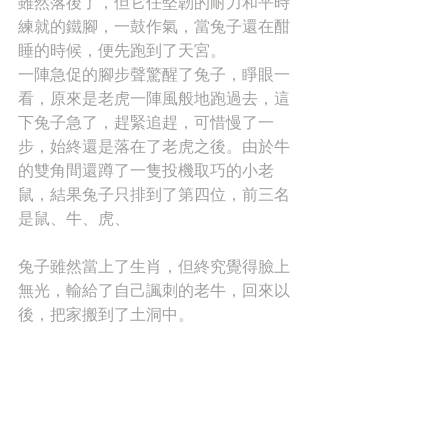
雖然落後了，但它任堅韌的耐力和平時
練就的鐵腳，一鼓作氣，當兔子還在酣
睡的時候，便先跑到了天宮。
一陣急促的腳步聲驚醒了兔子，睜眼一
看，原來是老虎一陣風般地跑過去，這
下兔子急了，趕緊追趕，可惜慢了一
步，始終還是落在了老虎之後。由於牛
的雙角間還蹲了一隻投機取巧的小老
鼠，結果兔子只排到了第四位，前三名
是鼠、牛、虎、
兔子雖然當上了生肖，但終究覺得臉上
無光，輸給了自己諷刺的老牛，回來以
後，把家搬到了土洞中。