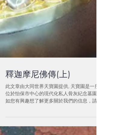
釋迦摩尼佛傳(上)