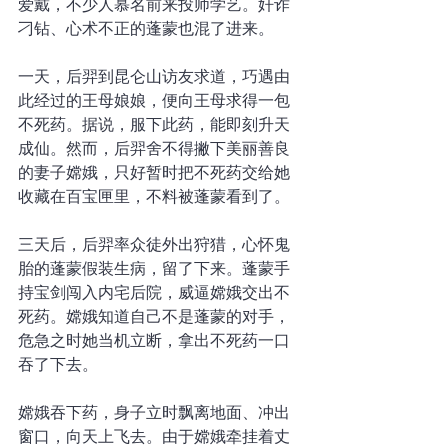
爱戴，不少人慕名前来投师学艺。奸诈
刁钻、心术不正的蓬蒙也混了进来。
一天，后羿到昆仑山访友求道，巧遇由
此经过的王母娘娘，便向王母求得一包
不死药。据说，服下此药，能即刻升天
成仙。然而，后羿舍不得撇下美丽善良
的妻子嫦娥，只好暂时把不死药交给她
收藏在百宝匣里，不料被蓬蒙看到了。
三天后，后羿率众徒外出狩猎，心怀鬼
胎的蓬蒙假装生病，留了下来。蓬蒙手
持宝剑闯入内宅后院，威逼嫦娥交出不
死药。嫦娥知道自己不是蓬蒙的对手，
危急之时她当机立断，拿出不死药一口
吞了下去。 
嫦娥吞下药，身子立时飘离地面、冲出
窗口，向天上飞去。由于嫦娥牵挂着丈