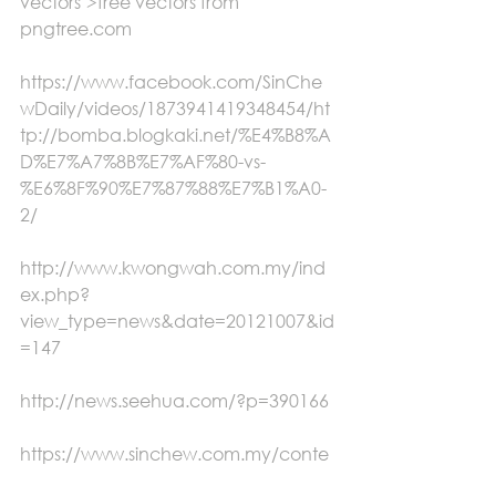
vectors">free vectors from 
pngtree.com
https://www.facebook.com/SinChe
wDaily/videos/1873941419348454/ht
tp://bomba.blogkaki.net/%E4%B8%A
D%E7%A7%8B%E7%AF%80-vs-
%E6%8F%90%E7%87%88%E7%B1%A0-
2/
http://www.kwongwah.com.my/ind
ex.php?
view_type=news&date=20121007&id
=147
http://news.seehua.com/?p=390166
https://www.sinchew.com.my/conte
nt/content_2113433.html