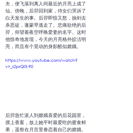
夫，便飞落到离人间最近的月亮上成了
仙。傍晚，后羿回到家，侍女们哭诉了
白天发生的事。后羿即惊又怒，抽剑去
杀恶徒，蓬蒙早逃走了。悲痛欲绝的后
羿，仰望着夜空呼唤爱妻的名字。这时
他惊奇地发现，今天的月亮格外皎洁明
亮，而且有个晃动的身影酷似嫦娥。 
https://www.youtube.com/watch?
v=_s2prQl3-90
后羿急忙派人到嫦娥喜爱的后花园里，
摆上香案，放上她平时最爱吃的蜜食鲜
果，遥祭在月宫里眷恋着自己的嫦娥。