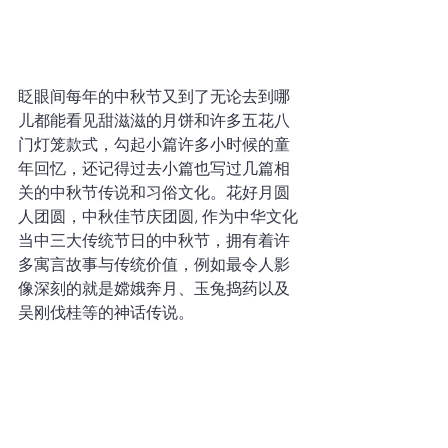
眨眼间每年的中秋节又到了无论去到哪
儿都能看见甜滋滋的月饼和许多五花八
门灯笼款式，勾起小篇许多小时候的童
年回忆，还记得过去小篇也写过几篇相
关的中秋节传说和习俗文化。花好月圆
人团圆，中秋佳节庆团圆, 作为中华文化
当中三大传统节日的中秋节，拥有着许
多寓言故事与传统价值，例如最令人影
像深刻的就是嫦娥奔月、玉兔捣药以及
吴刚伐桂等的神话传说。