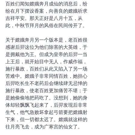
百姓们闻知嫦娥奔月成仙的消息后，纷
纷在月下摆设香案，向善良的嫦娥祈求
吉祥平安。那天正好是八月十五，从
此，中秋节拜月的风俗在民间传开了。
关于嫦娥奔月另一个版本是，老百姓很
感谢后羿这位为他们除害的大英雄，于
是拥戴他为王。但成为皇帝的后羿一当
上王后，就开始目中无人，作威作福，
施行暴政，百姓们从此又陷入了另一场
苦难中。嫦娥子非常同情百姓，她担心
后羿吃长生不老药后会继续肆无忌惮的
施行暴政，使老百姓更加痛苦不堪；于
是她偷偷地把药吃了。没想到，她的身
体却轻飘飘飞起来了，后羿发现后非常
生气，他气急败坏拿起弓箭要把嫦娥射
下来，但一切都太迟了。嫦娥就这样的
往月亮飞去，成为广寒宫的仙女了。