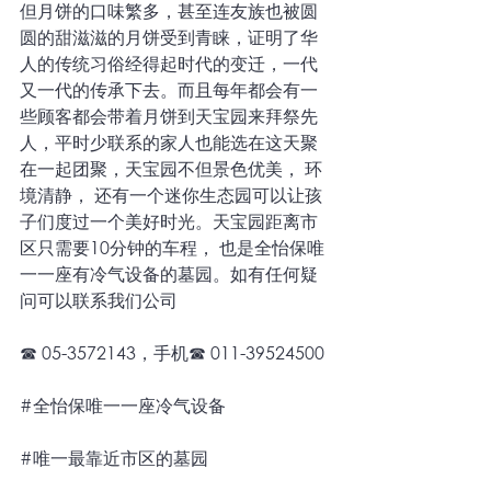
但月饼的口味繁多，甚至连友族也被圆
圆的甜滋滋的月饼受到青睐，证明了华
人的传统习俗经得起时代的变迁，一代
又一代的传承下去。而且每年都会有一
些顾客都会带着月饼到天宝园来拜祭先
人，平时少联系的家人也能选在这天聚
在一起团聚，天宝园不但景色优美， 环
境清静， 还有一个迷你生态园可以让孩
子们度过一个美好时光。天宝园距离市
区只需要10分钟的车程， 也是全怡保唯
一一座有冷气设备的墓园。如有任何疑
问可以联系我们公司
☎ 05-3572143，手机☎ 011-39524500
#全怡保唯一一座冷气设备
#唯一最靠近市区的墓园