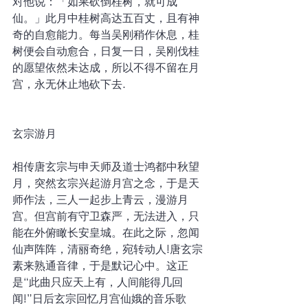
对他说：「如果砍倒桂树，就可成
仙。」此月中桂树高达五百丈，且有神
奇的自愈能力。每当吴刚稍作休息，桂
树便会自动愈合，日复一日，吴刚伐桂
的愿望依然未达成，所以不得不留在月
宫，永无休止地砍下去. 
玄宗游月
相传唐玄宗与申天师及道士鸿都中秋望
月，突然玄宗兴起游月宫之念，于是天
师作法，三人一起步上青云，漫游月
宫。但宫前有守卫森严，无法进入，只
能在外俯瞰长安皇城。在此之际，忽闻
仙声阵阵，清丽奇绝，宛转动人!唐玄宗
素来熟通音律，于是默记心中。这正
是“此曲只应天上有，人间能得几回
闻!”日后玄宗回忆月宫仙娥的音乐歌