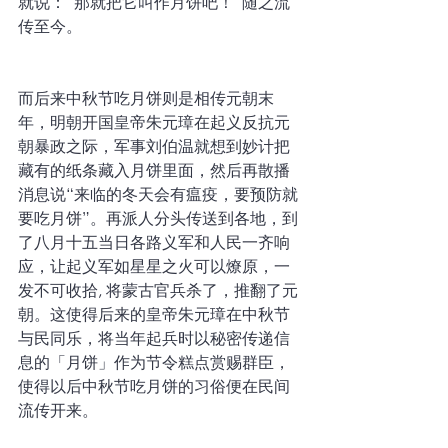
就说：“那就把它叫作月饼吧！”随之流
传至今。
而后来中秋节吃月饼则是相传元朝末
年，明朝开国皇帝朱元璋在起义反抗元
朝暴政之际，军事刘伯温就想到妙计把
藏有的纸条藏入月饼里面，然后再散播
消息说“来临的冬天会有瘟疫，要预防就
要吃月饼”。再派人分头传送到各地，到
了八月十五当日各路义军和人民一齐响
应，让起义军如星星之火可以燎原，一
发不可收拾, 将蒙古官兵杀了，推翻了元
朝。这使得后来的皇帝朱元璋在中秋节
与民同乐，将当年起兵时以秘密传递信
息的「月饼」作为节令糕点赏赐群臣，
使得以后中秋节吃月饼的习俗便在民间
流传开来。