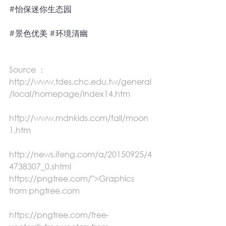
#怡保迷你生态园
#景色优美
#环境清幽
Source ：
http://www.tdes.chc.edu.tw/general
/local/homepage/index14.htm
http://www.mdnkids.com/fall/moon
1.htm
http://news.ifeng.com/a/20150925/4
4738307_0.shtml 
https://pngtree.com/">Graphics 
from pngtree.com
https://pngtree.com/free-